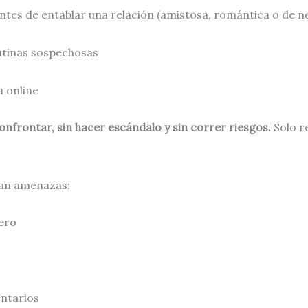
tes de entablar una relación (amistosa, romántica o de n
tinas sospechosas
a online
confrontar, sin hacer escándalo y sin correr riesgos.
Solo r
tan amenazas:
ero
entarios