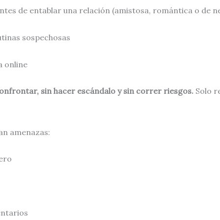
tes de entablar una relación (amistosa, romántica o de n
tinas sospechosas
a online
confrontar, sin hacer escándalo y sin correr riesgos.
Solo r
tan amenazas:
ero
entarios