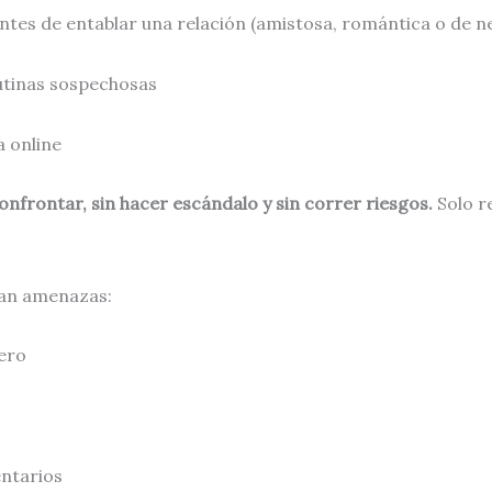
tes de entablar una relación (amistosa, romántica o de n
tinas sospechosas
a online
confrontar, sin hacer escándalo y sin correr riesgos.
Solo r
tan amenazas:
ero
entarios