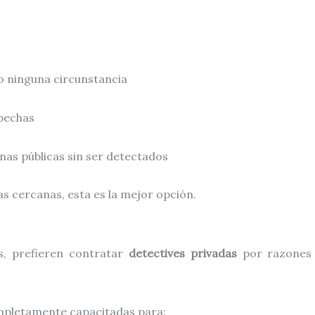
jo ninguna circunstancia
spechas
as públicas sin ser detectados
as cercanas, esta es la mejor opción.
s, prefieren contratar
detectives privadas
por razones 
pletamente capacitadas para: