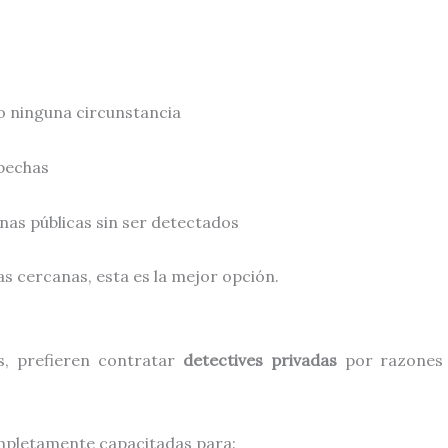
jo ninguna circunstancia
spechas
as públicas sin ser detectados
as cercanas, esta es la mejor opción.
s, prefieren contratar
detectives privadas
por razones 
pletamente capacitadas para: