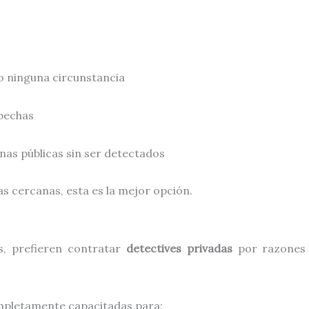
jo ninguna circunstancia
spechas
as públicas sin ser detectados
as cercanas, esta es la mejor opción.
s, prefieren contratar
detectives privadas
por razones 
pletamente capacitadas para: