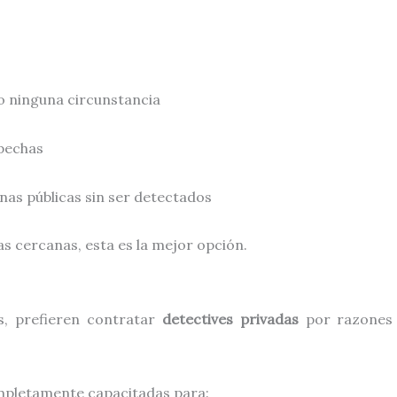
jo ninguna circunstancia
spechas
as públicas sin ser detectados
as cercanas, esta es la mejor opción.
s, prefieren contratar
detectives privadas
por razones 
pletamente capacitadas para: