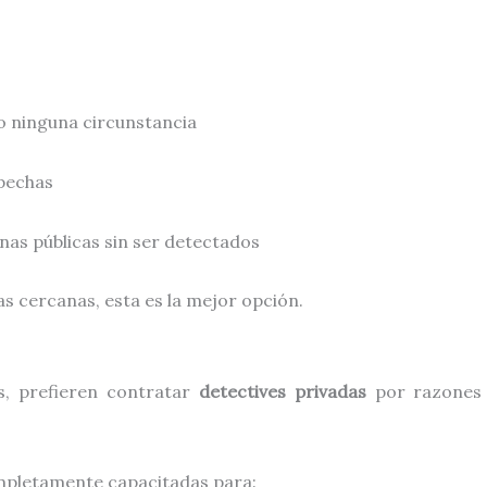
jo ninguna circunstancia
spechas
as públicas sin ser detectados
as cercanas, esta es la mejor opción.
s, prefieren contratar
detectives privadas
por razones 
pletamente capacitadas para: