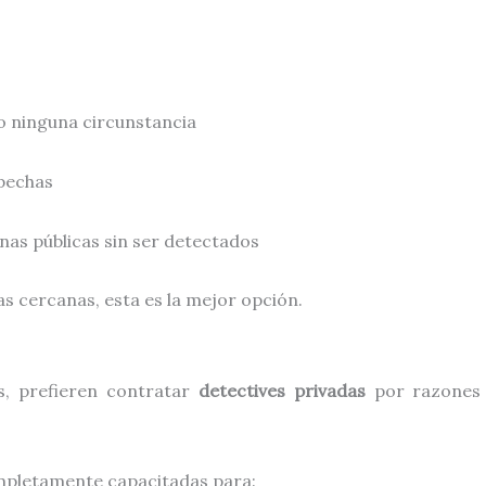
jo ninguna circunstancia
spechas
as públicas sin ser detectados
as cercanas, esta es la mejor opción.
s, prefieren contratar
detectives privadas
por razones 
pletamente capacitadas para: