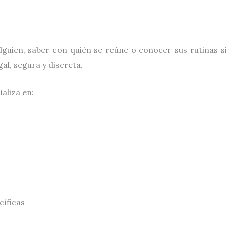
alguien, saber con quién se reúne o conocer sus rutinas 
al, segura y discreta.
aliza en:
cíficas