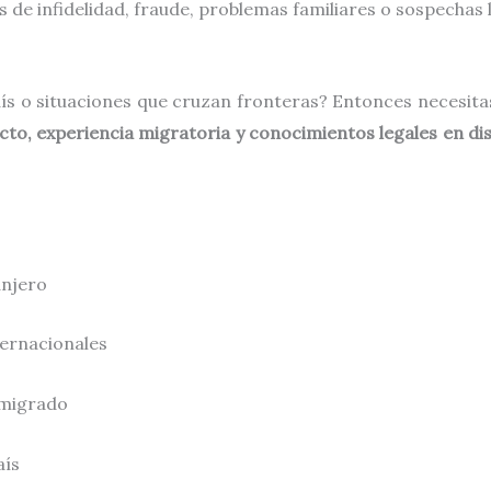
os de infidelidad, fraude, problemas familiares o sospechas 
aís o situaciones que cruzan fronteras? Entonces necesit
to, experiencia migratoria y conocimientos legales en dis
anjero
ternacionales
emigrado
aís