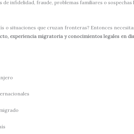
os de infidelidad, fraude, problemas familiares o sospechas 
aís o situaciones que cruzan fronteras? Entonces necesit
to, experiencia migratoria y conocimientos legales en dis
anjero
ternacionales
emigrado
aís