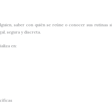
alguien, saber con quién se reúne o conocer sus rutinas 
al, segura y discreta.
aliza en:
cíficas