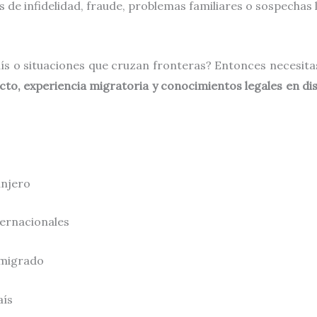
os de infidelidad, fraude, problemas familiares o sospechas 
aís o situaciones que cruzan fronteras? Entonces necesit
to, experiencia migratoria y conocimientos legales en dis
anjero
ternacionales
emigrado
aís