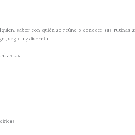
alguien, saber con quién se reúne o conocer sus rutinas 
al, segura y discreta.
aliza en:
cíficas