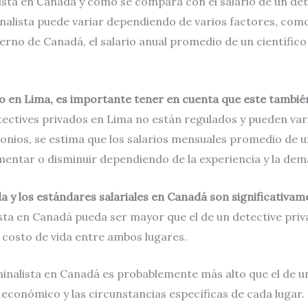
lista en Canadá y cómo se compara con el salario de un de
alista puede variar dependiendo de varios factores, como 
erno de Canadá, el salario anual promedio de un científico 
ado en Lima, es importante tener en cuenta que este tambi
etectives privados en Lima no están regulados y pueden v
onios, se estima que los salarios mensuales promedio de u
umentar o disminuir dependiendo de la experiencia y la dem
a y los estándares salariales en Canadá son significativa
sta en Canadá pueda ser mayor que el de un detective priv
 costo de vida entre ambos lugares.
inalista en Canadá es probablemente más alto que el de un
económico y las circunstancias específicas de cada lugar.